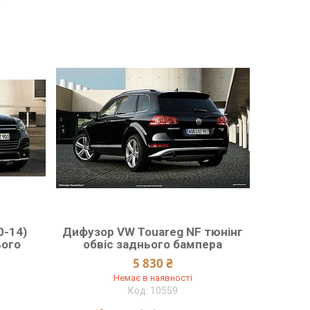
5
0-14)
Дифузор VW Touareg NF тюнінг
ього
обвіс заднього бампера
5 830 ₴
Немає в наявності
10559