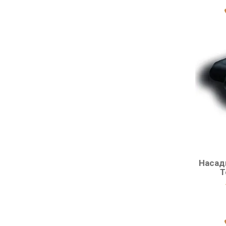
Насад
T