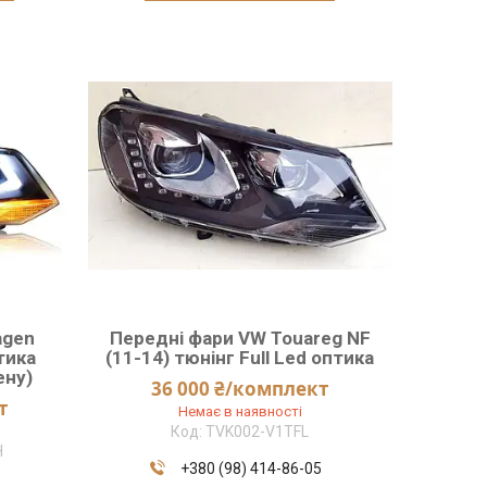
agen
Передні фари VW Touareg NF
тика
(11-14) тюнінг Full Led оптика
ену)
36 000 ₴/комплект
т
Немає в наявності
TVK002-V1TFL
H
+380 (98) 414-86-05