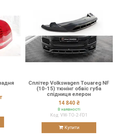
 задня
Сплітер Volkswagen Touareg NF
(10-15) тюнінг обвіс губа
спідниця елерон
т
14 840 ₴
В наявності
VW-TO-2-FD1
Купити