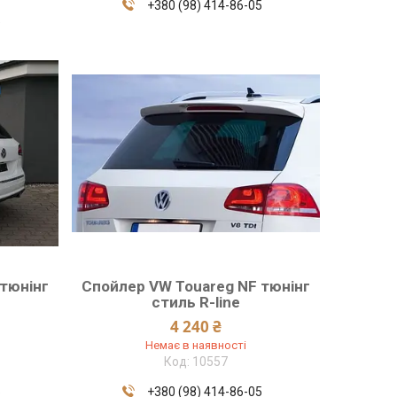
+380 (98) 414-86-05
5
тюнінг
Спойлер VW Touareg NF тюнінг
стиль R-line
4 240 ₴
Немає в наявності
10557
5
+380 (98) 414-86-05