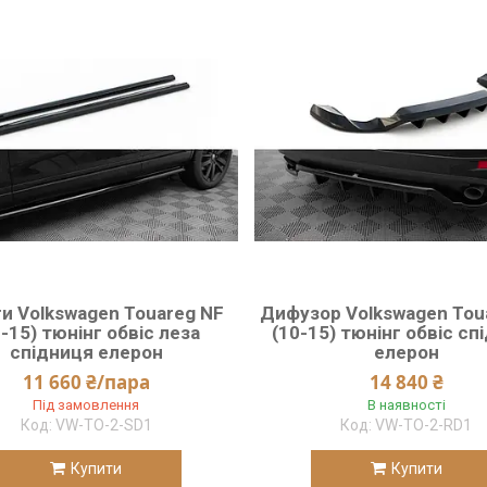
и Volkswagen Touareg NF
Дифузор Volkswagen Tou
-15) тюнінг обвіс леза
(10-15) тюнінг обвіс сп
спідниця елерон
елерон
11 660 ₴/пара
14 840 ₴
Під замовлення
В наявності
VW-TO-2-SD1
VW-TO-2-RD1
Купити
Купити