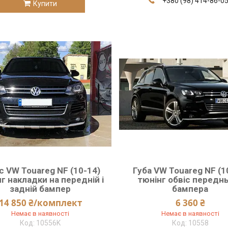
+380 (98) 414-86-0
Купити
с VW Touareg NF (10-14)
Губа VW Touareg NF (1
г накладки на передній і
тюнінг обвіс передн
задній бампер
бампера
14 850 ₴/комплект
6 360 ₴
Немає в наявності
Немає в наявності
10556K
10558