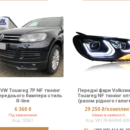
 VW Touareg 7P NF тюнінг
Передні фари Volksw
переднього бампера стиль
Touareg NF тюнінг оп
R-line
(разом рідного галог
6 360 ₴
29 250 ₴/комплек
Під замовлення
Немає в наявності
10561
VK178-B6WH0-B2