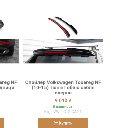
areg NF
Спойлер Volkswagen Touareg NF
ідниця
(10-15) тюнінг обвіс сабля
елерон
9 010 ₴
В наявності
VW-TO-2-CAP1
Купити