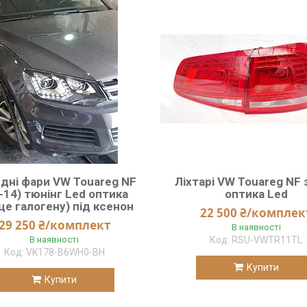
дні фари VW Touareg NF
Ліхтарі VW Touareg NF
-14) тюнінг Led оптика
оптика Led
це галогену) під ксенон
22 500 ₴/комплек
29 250 ₴/комплект
В наявності
В наявності
RSU-VWTR11TL
VK178-B6WH0-BH
Купити
Купити