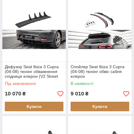
Дифузор Seat Ibiza 3 Cupra
Спойлер Seat Ibiza 3 Cupra
(04-08) тюнінг обважнення
(04-08) тюнінг обвіс сабля
спідниця елерон (V2 Street
елерон
Pro)
Під замовлення
В наявності
10 070
9 010
₴
₴
Купити
Купити