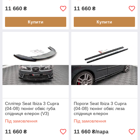
11 660
11 660
₴
₴
Купити
Купити
Сплітер Seat Ibiza 3 Cupra
Пороги Seat Ibiza 3 Cupra
(04-08) тюнінг обвіс губа
(04-08) тюнінг обвіс леза
спідниця елерон (V3)
спідниця елерон
Під замовлення
Під замовлення
11 660
11 660
₴
₴/пара