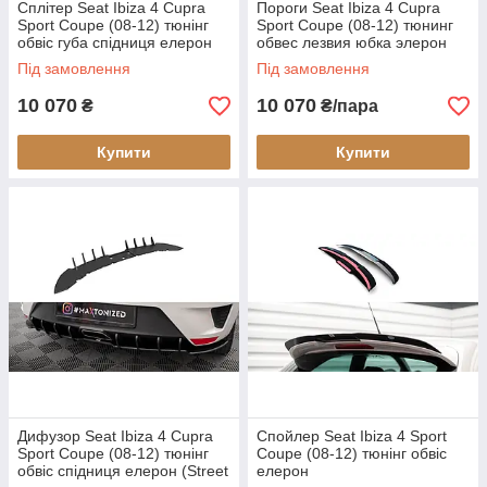
Сплітер Seat Ibiza 4 Cupra
Пороги Seat Ibiza 4 Cupra
Sport Coupe (08-12) тюнінг
Sport Coupe (08-12) тюнинг
обвіс губа спідниця елерон
обвес лезвия юбка элерон
(Street Pro)
(Street Pro)
Під замовлення
Під замовлення
10 070
10 070
₴
₴/пара
Купити
Купити
Дифузор Seat Ibiza 4 Cupra
Спойлер Seat Ibiza 4 Sport
Sport Coupe (08-12) тюнінг
Coupe (08-12) тюнінг обвіс
обвіс спідниця елерон (Street
елерон