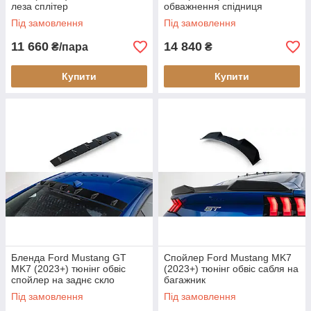
леза сплітер
обважнення спідниця
заднього бампера
Під замовлення
Під замовлення
11 660
14 840
₴/пара
₴
Купити
Купити
Бленда Ford Mustang GT
Спойлер Ford Mustang MK7
MK7 (2023+) тюнінг обвіс
(2023+) тюнінг обвіс сабля на
спойлер на заднє скло
багажник
Під замовлення
Під замовлення