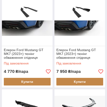
Елерон Ford Mustang GT
Елерон Ford Mustang GT
MK7 (2023+) тюнінг
MK7 (2023+) тюнінг
обважнення спідниця
обважнення спідниця
заднього бампера (Street Pro
заднього бампера (Street Pro
Під замовлення
Під замовлення
V1)
V2)
4 770
7 950
₴/пара
₴/пара
Купити
Купити