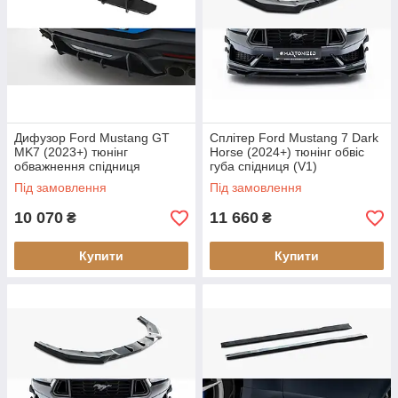
Дифузор Ford Mustang GT
Сплітер Ford Mustang 7 Dark
MK7 (2023+) тюнінг
Horse (2024+) тюнінг обвіс
обважнення спідниця
губа спідниця (V1)
заднього бампера (Street Pro
Під замовлення
Під замовлення
V1)
10 070
11 660
₴
₴
Купити
Купити