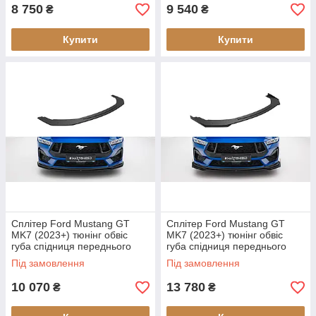
8 750
9 540
₴
₴
Купити
Купити
Сплітер Ford Mustang GT
Сплітер Ford Mustang GT
MK7 (2023+) тюнінг обвіс
MK7 (2023+) тюнінг обвіс
губа спідниця переднього
губа спідниця переднього
бампера (Street Pro V1)
бампера (Street Pro V2)
Під замовлення
Під замовлення
10 070
13 780
₴
₴