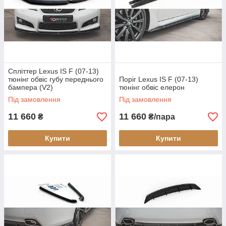
Спліттер Lexus IS F (07-13)
тюнінг обвіс губу переднього
Поріг Lexus IS F (07-13)
бампера (V2)
тюнінг обвіс елерон
Під замовлення
Під замовлення
11 660
11 660
₴
₴/пара
Купити
Купити