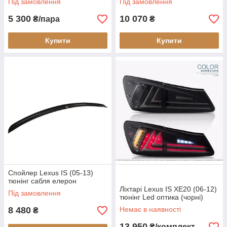
Під замовлення
Під замовлення
5 300
10 070
₴/пара
₴
Купити
Купити
Спойлер Lexus IS (05-13)
тюнінг сабля елерон
Ліхтарі Lexus IS XE20 (06-12)
Під замовлення
тюнінг Led оптика (чорні)
8 480
Немає в наявності
₴
13 950
₴/комплект