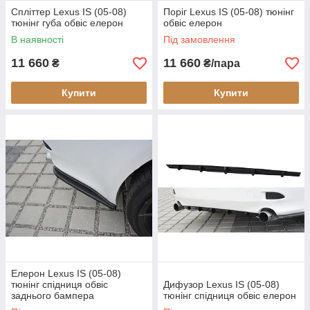
Спліттер Lexus IS (05-08)
Поріг Lexus IS (05-08) тюнінг
тюнінг губа обвіс елерон
обвіс елерон
В наявності
Під замовлення
11 660
11 660
₴
₴/пара
Купити
Купити
Елерон Lexus IS (05-08)
тюнінг спідниця обвіс
Дифузор Lexus IS (05-08)
заднього бампера
тюнінг спідниця обвіс елерон