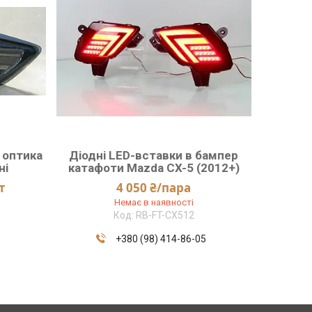
г оптика
Діодні LED-вставки в бампер
ні
катафоти Mazda CX-5 (2012+)
т
4 050 ₴/пара
Немає в наявності
RB-FT-CX512
5
+380 (98) 414-86-05