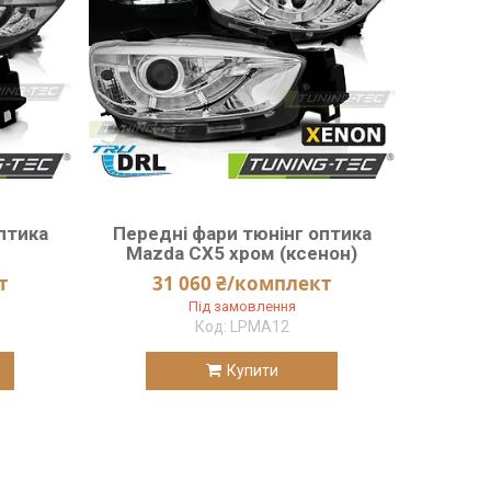
птика
Передні фари тюнінг оптика
Mazda CX5 хром (ксенон)
т
31 060 ₴/комплект
Під замовлення
LPMA12
Купити