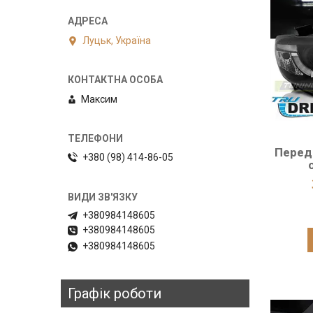
Луцьк, Україна
Максим
Перед
+380 (98) 414-86-05
+380984148605
+380984148605
+380984148605
Графік роботи