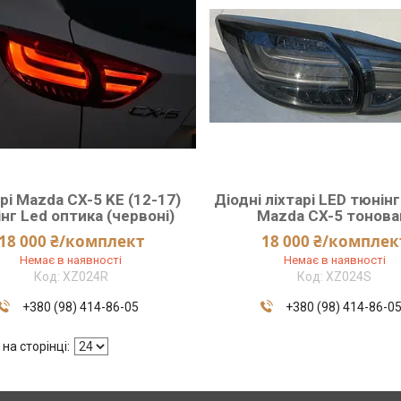
рі Mazda CX-5 KE (12-17)
Діодні ліхтарі LED тюнін
нг Led оптика (червоні)
Mazda CX-5 тонова
18 000 ₴/комплект
18 000 ₴/комплек
Немає в наявності
Немає в наявності
XZ024R
XZ024S
+380 (98) 414-86-05
+380 (98) 414-86-0