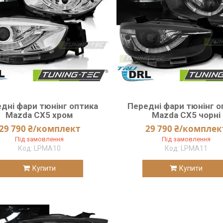
дні фари тюнінг оптика
Передні фари тюнінг о
Mazda CX5 хром
Mazda CX5 чорні
29 790 ₴/комплект
29 790 ₴/комплек
Під замовлення
Під замовлення
LPMA10
LPMA11
Купити
Купити