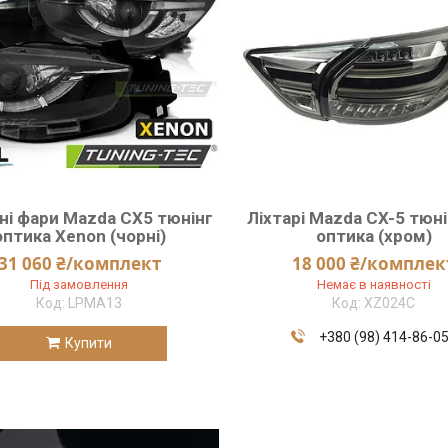
ні фари Mazda CX5 тюнінг
Ліхтарі Mazda CX-5 тюн
оптика Xenon (чорні)
оптика (хром)
31 060 ₴/комплект
18 000 ₴/комплек
Під замовлення
Немає в наявності
LPMA13
XZ024C
+380 (98) 414-86-0
Купити