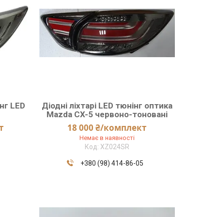
інг LED
Діодні ліхтарі LED тюнінг оптика
Mazda CX-5 червоно-тоновані
т
18 000 ₴/комплект
Немає в наявності
XZ024SR
5
+380 (98) 414-86-05