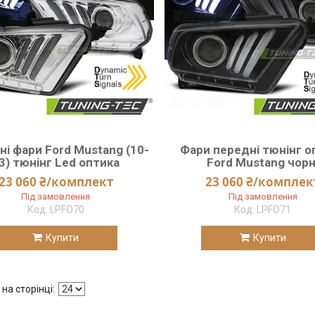
і фари Ford Mustang (10-
Фари передні тюнінг о
3) тюнінг Led оптика
Ford Mustang чорн
23 060 ₴/комплект
23 060 ₴/комплек
Під замовлення
Під замовлення
LPFO70
LPFO71
Купити
Купити