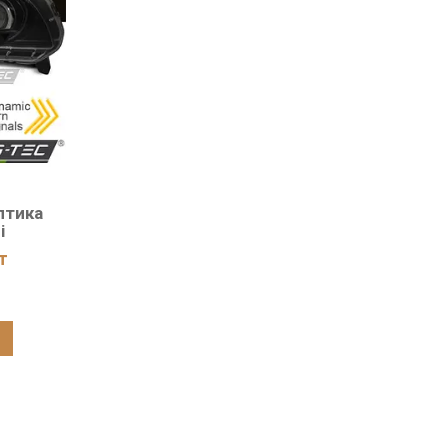
птика
і
т