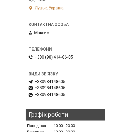
Луцьк, Україна
Максим
+380 (98) 414-86-05
+380984148605
+380984148605
+380984148605
Графік роботи
Понеділок
10:00
20:00
Вівторок
10:00
20:00