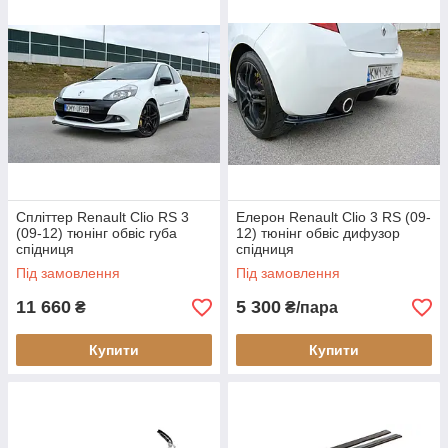
Спліттер Renault Clio RS 3
Елерон Renault Clio 3 RS (09-
(09-12) тюнінг обвіс губа
12) тюнінг обвіс дифузор
спідниця
спідниця
Під замовлення
Під замовлення
11 660
5 300
₴
₴/пара
Купити
Купити