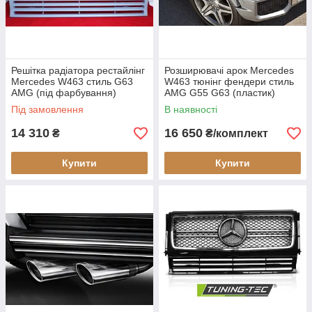
Решітка радіатора рестайлінг
Розширювачі арок Mercedes
Mercedes W463 стиль G63
W463 тюнінг фендери стиль
AMG (під фарбування)
AMG G55 G63 (пластик)
Під замовлення
В наявності
14 310
16 650
₴
₴/комплект
Купити
Купити