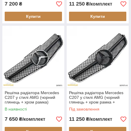
7 200
11 250
₴
₴/комплект
Купити
Купити
Решітка радіатора Mercedes
Решітка радіатора Mercedes
C207 у стилі AMG (чорний
C207 у стилі AMG (чорний
глянець + хром рамка)
глянець + хром рамка +
чорна зірка)
В наявності
Під замовлення
7 650
11 250
₴/комплект
₴/комплект