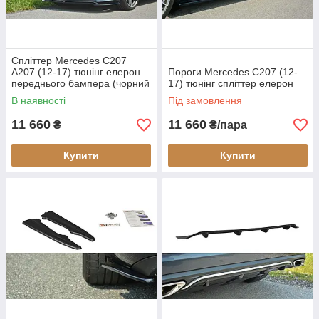
Спліттер Mercedes C207
A207 (12-17) тюнінг елерон
Пороги Mercedes C207 (12-
переднього бампера (чорний
17) тюнінг спліттер елерон
глянц)
В наявності
Під замовлення
11 660
11 660
₴
₴/пара
Купити
Купити