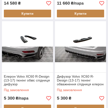
14 580
11 660
₴
₴/пара
Купити
Купити
Елерон Volvo XC60 R-Design
Дифузор Volvo XC60 R-
(13-17) тюнінг обвіс спідниця
Design (13-17) тюнінг
дифузор
обважнення спідниця елерон
(V1)
Під замовлення
Під замовлення
5 300
5 300
₴/пара
₴