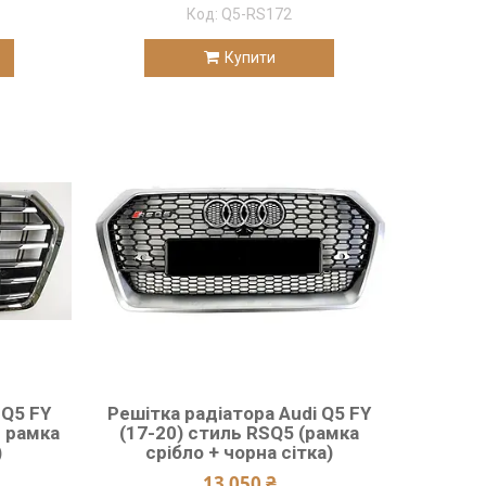
Q5-RS172
Купити
 Q5 FY
Решітка радіатора Audi Q5 FY
м рамка
(17-20) стиль RSQ5 (рамка
)
срібло + чорна сітка)
13 050 ₴