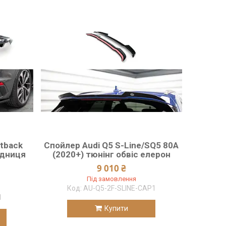
tback
Спойлер Audi Q5 S-Line/SQ5 80A
ідниця
(2020+) тюнінг обвіс елерон
9 010 ₴
Під замовлення
AU-Q5-2F-SLINE-CAP1
1
Купити