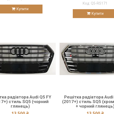
Q5-RS171
Купити
Купити
тка радіатора Audi Q5 FY
Решітка радіатора Audi
17+) стиль SQ5 (чорний
(2017+) стиль SQ5 (хро
глянець)
+ чорний глянець
13 500 ₴
13 500 ₴