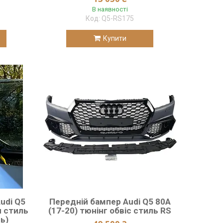
В наявності
Q5-RS175
Купити
udi Q5
Передній бампер Audi Q5 80A
и стиль
(17-20) тюнінг обвіс стиль RS
ь)