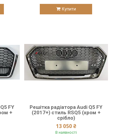
Купити
 Q5 FY
Решітка радіатора Audi Q5 FY
ром +
(2017+) стиль RSQ5 (хром +
срібло)
13 050 ₴
В наявності