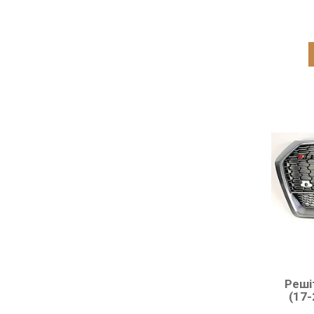
Реші
(17-