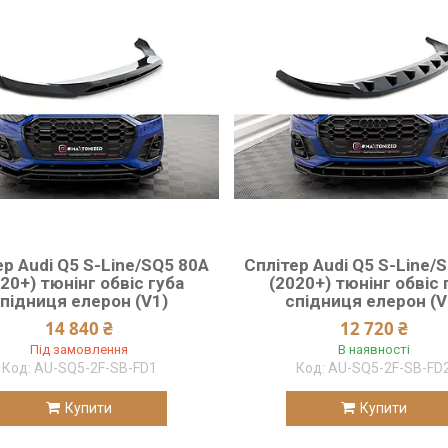
ер Audi Q5 S-Line/SQ5 80A
Сплітер Audi Q5 S-Line/
20+) тюнінг обвіс губа
(2020+) тюнінг обвіс 
підниця елерон (V1)
спідниця елерон (V
14 840 ₴
12 720 ₴
Під замовлення
В наявності
AU-SQ5-2F-SB-FD1
AU-SQ5-2F-SB-FD
Купити
Купити