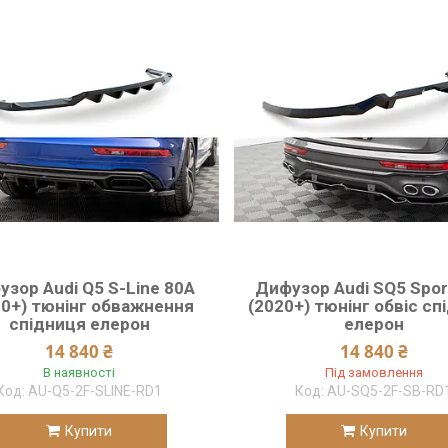
зор Audi Q5 S-Line 80A
Дифузор Audi SQ5 Spor
20+) тюнінг обважнення
(2020+) тюнінг обвіс сп
спідниця елерон
елерон
14 840 ₴
14 840 ₴
В наявності
Під замовлення
AU-Q5-2F-SLINE-RD1
AU-SQ5-2F-SB-RD
Купити
Купити