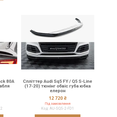
ack 80A
Спліттер Audi Sq5 FY / Q5 S-Line
сабля
(17-20) тюнінг обвіс губа юбка
елерон
12 720 ₴
Під замовлення
P2
AU-SQ5-2-FD1