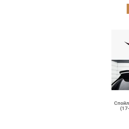
Спойле
(17