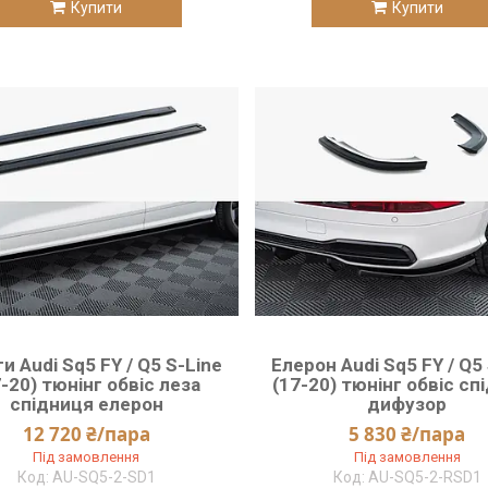
Купити
Купити
и Audi Sq5 FY / Q5 S-Line
Елерон Audi Sq5 FY / Q5
-20) тюнінг обвіс леза
(17-20) тюнінг обвіс сп
спідниця елерон
дифузор
12 720 ₴/пара
5 830 ₴/пара
Під замовлення
Під замовлення
AU-SQ5-2-SD1
AU-SQ5-2-RSD1