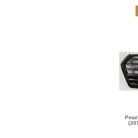
Реші
(20