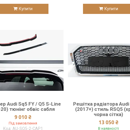
Купити
Купити
р Audi Sq5 FY / Q5 S-Line
Решітка радіатора Audi
-20) тюнінг обвіс сабля
(2017+) стиль RSQ5 (х
чорна сітка)
9 010 ₴
13 050 ₴
Під замовлення
AU-SQ5-2-CAP1
В наявності