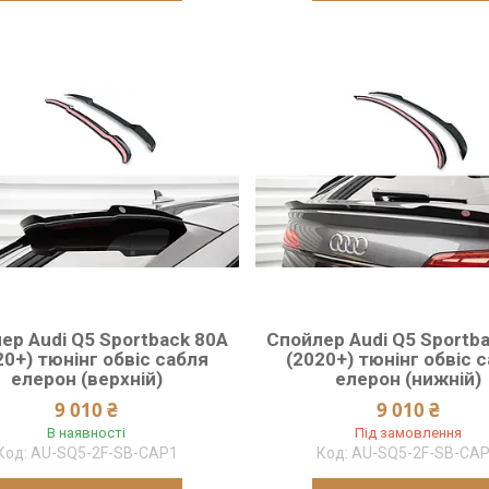
ер Audi Q5 Sportback 80A
Спойлер Audi Q5 Sportb
20+) тюнінг обвіс сабля
(2020+) тюнінг обвіс 
елерон (верхній)
елерон (нижній)
9 010 ₴
9 010 ₴
В наявності
Під замовлення
AU-SQ5-2F-SB-CAP1
AU-SQ5-2F-SB-CA