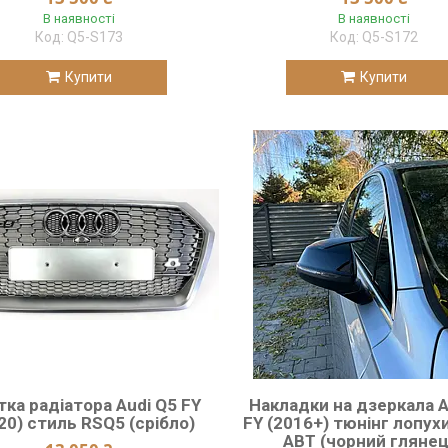
В наявності
В наявності
Q5-S173
Q5-S172
Купити
Купити
тка радіатора Audi Q5 FY
Накладки на дзеркала A
20) стиль RSQ5 (срібло)
FY (2016+) тюнінг лопух
ABT (чорний глянец