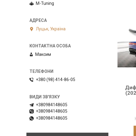
M-Tuning
Луцьк, Україна
Максим
+380 (98) 414-86-05
Дифу
(20
+380984148605
+380984148605
+380984148605