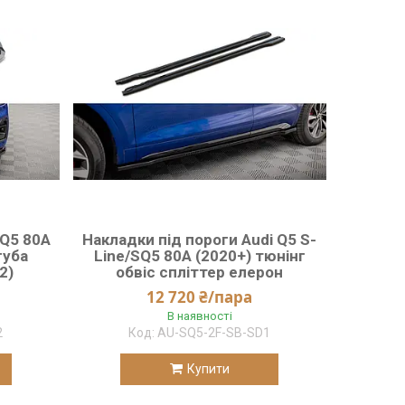
SQ5 80A
Накладки під пороги Audi Q5 S-
губа
Line/SQ5 80A (2020+) тюнінг
2)
обвіс спліттер елерон
12 720 ₴/пара
В наявності
2
AU-SQ5-2F-SB-SD1
Купити