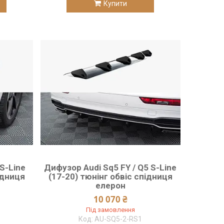
Купити
 S-Line
Дифузор Audi Sq5 FY / Q5 S-Line
ідниця
(17-20) тюнінг обвіс спідниця
елерон
10 070 ₴
Під замовлення
AU-SQ5-2-RS1