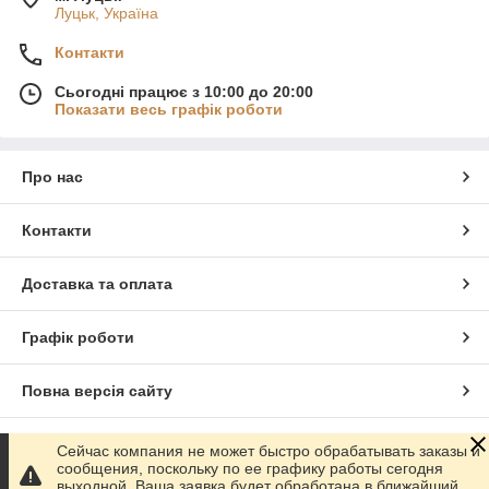
Луцьк, Україна
Контакти
Сьогодні працює з 10:00 до 20:00
Показати весь графік роботи
Про нас
Контакти
Доставка та оплата
Графік роботи
Повна версія сайту
Сайт створено на маркетплейсі
Prom.ua
Сейчас компания не может быстро обрабатывать заказы и
сообщения, поскольку по ее графику работы сегодня
выходной. Ваша заявка будет обработана в ближайший