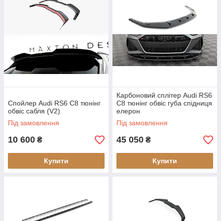
Карбоновий сплітер Audi RS6
Спойлер Audi RS6 C8 тюнінг
C8 тюнінг обвіс губа спідниця
обвіс сабля (V2)
елерон
Під замовлення
Під замовлення
10 600
45 050
₴
₴
Купити
Купити