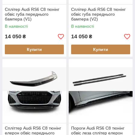
Сплітер Audi RS6 C8 тюнінг
Сплітер Audi RS6 C8 тюнінг
обвіс губа переднього
обвіс губа переднього
бампера (V1)
бампера (V2)
В наявності
В наявності
14 050
14 050
₴
₴
Купити
Купити
Спліттер Audi RS6 C8 тюнінг
Пороги Audi RS6 C8 тюнінг
елерон обвіс переднього
обвіс леза сплітер елерон