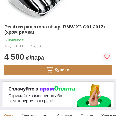
Решітки радіатора ніздрі BMW X3 G01 2017+
(хром рамка)
В наявності
Код: 80104
Роздріб
4 500
₴/пара
Купити
Опис
Характеристики
Доставка
Оплата
Умови п