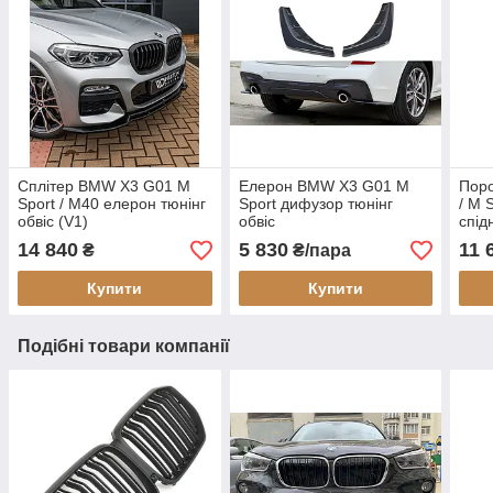
Сплітер BMW X3 G01 M
Елерон BMW X3 G01 M
Пор
Sport / M40 елерон тюнінг
Sport дифузор тюнінг
/ M 
обвіс (V1)
обвіс
спід
14 840
5 830
11 
₴
₴/пара
Купити
Купити
Подібні товари компанії