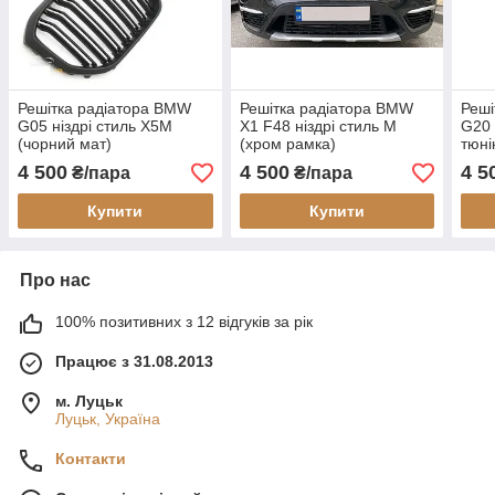
Решітка радіатора BMW
Решітка радіатора BMW
Реші
G05 ніздрі стиль X5M
X1 F48 ніздрі стиль M
G20 
(чорний мат)
(хром рамка)
тюні
Diam
4 500
4 500
4 5
₴/пара
₴/пара
Купити
Купити
Про нас
100% позитивних з 12 відгуків за рік
Працює з 31.08.2013
м. Луцьк
Луцьк, Україна
Контакти