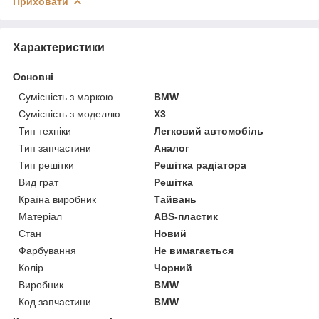
Приховати
Характеристики
Основні
Сумісність з маркою
BMW
Сумісність з моделлю
X3
Тип техніки
Легковий автомобіль
Тип запчастини
Аналог
Тип решітки
Решітка радіатора
Вид грат
Решітка
Країна виробник
Тайвань
Матеріал
ABS-пластик
Стан
Новий
Фарбування
Не вимагається
Колір
Чорний
Виробник
BMW
Код запчастини
BMW