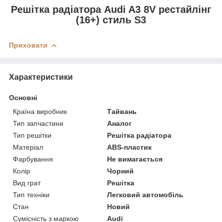
Решітка радіатора Audi A3 8V рестайлінг
(16+) стиль S3
Приховати
Характеристики
Основні
Країна виробник
Тайвань
Тип запчастини
Аналог
Тип решітки
Решітка радіатора
Матеріал
ABS-пластик
Фарбування
Не вимагається
Колір
Чорний
Вид грат
Решітка
Тип техніки
Легковий автомобіль
Стан
Новий
Сумісність з маркою
Audi