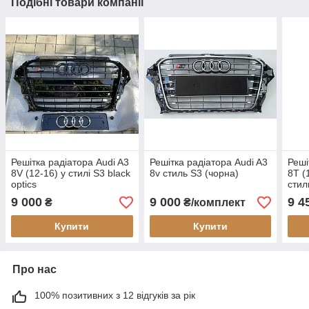
Подібні товари компанії
Решітка радіатора Audi A3
Решітка радіатора Audi A3
Реші
8V (12-16) у стилі S3 black
8v стиль S3 (чорна)
8T (
optics
стил
9 000
9 000
9 4
₴
₴/комплект
Купити
Купити
Про нас
100% позитивних з 12 відгуків за рік