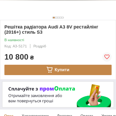
Решітка радіатора Audi A3 8V рестайлінг
(2016+) стиль S3
В наявності
Код: A3-S171
Роздріб
10 800
₴
Купити
Опис
Характеристики
Доставка
Оплата
Умови п