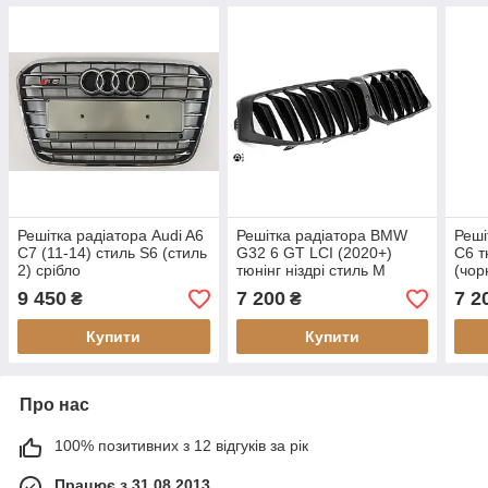
Решітка радіатора Audi A6
Решітка радіатора BMW
Реші
C7 (11-14) стиль S6 (стиль
G32 6 GT LCI (2020+)
C6 т
2) срібло
тюнінг ніздрі стиль M
(чор
(чорний глянець)
9 450
7 200
7 2
₴
₴
Купити
Купити
Про нас
100% позитивних з 12 відгуків за рік
Працює з 31.08.2013