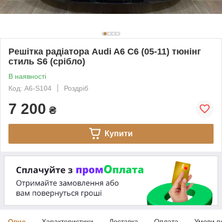
Решітка радіатора Audi A6 C6 (05-11) тюнінг
стиль S6 (срібло)
В наявності
Код: A6-S104
Роздріб
7 200
₴
Купити
Опис
Характеристики
Доставка
Оплата
Умови п