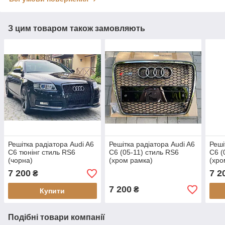
З цим товаром також замовляють
Решітка радіатора Audi A6
Решітка радіатора Audi A6
Реші
C6 тюнінг стиль RS6
C6 (05-11) стиль RS6
C6 (
(чорна)
(хром рамка)
(хро
7 200
7 2
₴
7 200
₴
Купити
Подібні товари компанії