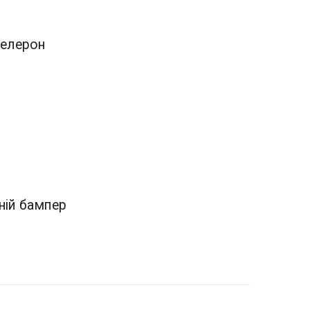
 елерон
ній бампер