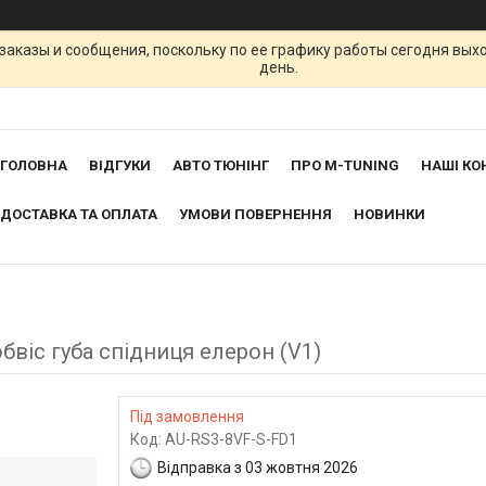
заказы и сообщения, поскольку по ее графику работы сегодня вых
день.
ГОЛОВНА
ВІДГУКИ
АВТО ТЮНІНГ
ПРО M-TUNING
НАШІ КО
ДОСТАВКА ТА ОПЛАТА
УМОВИ ПОВЕРНЕННЯ
НОВИНКИ
обвіс губа спідниця елерон (V1)
Під замовлення
Код:
AU-RS3-8VF-S-FD1
Відправка з 03 жовтня 2026