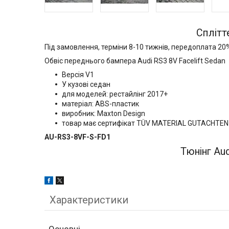
Сплітт
Під замовлення, терміни 8-10 тижнів, передоплата 20
Обвіс переднього бампера Audi RS3 8V Facelift Sedan
Версія V1
У кузові седан
для моделей: рестайлінг 2017+
матеріал: ABS-пластик
виробник: Maxton Design
товар має сертифікат TÜV MATERIAL GUTACHTEN
AU-RS3-8VF-S-FD1
Тюнінг Au
Характеристики
Основні