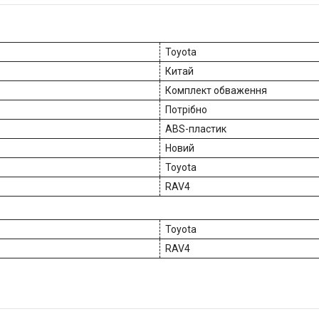
Toyota
Китай
Комплект обваження
Потрібно
ABS-пластик
Новий
Toyota
RAV4
Toyota
RAV4