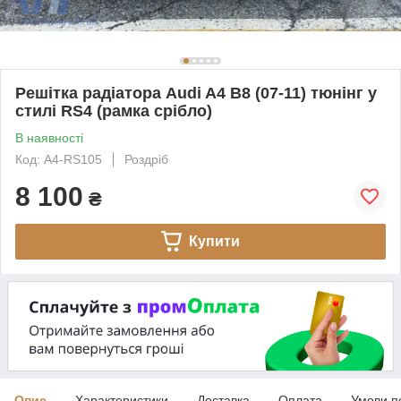
Решітка радіатора Audi A4 B8 (07-11) тюнінг у
стилі RS4 (рамка срібло)
В наявності
Код: A4-RS105
Роздріб
8 100
₴
Купити
Опис
Характеристики
Доставка
Оплата
Умови п