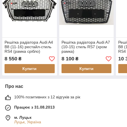
Решітка радіатора Audi A4
Решітка радіатора Audi A7
Реші
B8 (11-16) рестайл-стиль
(10-15) стиль RS7 (хром
B8 (
RS4 (рамка срібло)
рамка)
RS4 
quat
8 550
8 100
10 
₴
₴
Купити
Купити
Про нас
100% позитивних з 12 відгуків за рік
Працює з 31.08.2013
м. Луцьк
Луцьк, Україна