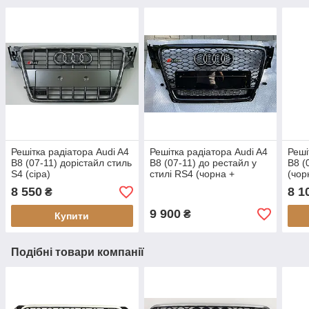
Решітка радіатора Audi A4
Решітка радіатора Audi A4
Реші
B8 (07-11) дорістайл стиль
B8 (07-11) до рестайл у
B8 (
S4 (сіра)
стилі RS4 (чорна +
(чор
quattro)
8 550
8 1
₴
9 900
₴
Купити
Подібні товари компанії