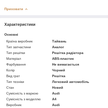
Приховати
Характеристики
Основні
Країна виробник
Тайвань
Тип запчастини
Аналог
Тип решітки
Решітка радіатора
Матеріал
ABS-пластик
Фарбування
Не вимагається
Колір
Чорний
Вид грат
Решітка
Тип техніки
Легковий автомобіль
Стан
Новий
Сумісність з маркою
Audi
Сумісність з моделлю
A4
Виробник
Audi