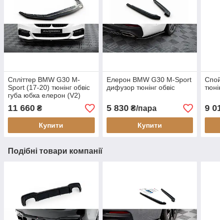
Спліттер BMW G30 M-
Елерон BMW G30 M-Sport
Спо
Sport (17-20) тюнінг обвіс
дифузор тюнінг обвіс
тюні
губа юбка елерон (V2)
11 660
5 830
9 0
₴
₴/пара
Купити
Купити
Подібні товари компанії