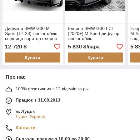
Дифузор BMW G30 M-
Елерон BMW G30 LCI
Еле
Sport (17-23) тюнінг обвіс
(2020+) M Sport дифузор
M-Sp
спідниця спритер елерон
тюнінг обвіс
спід
Maxt
12 720
5 830
5 8
₴
₴/пара
Купити
Купити
Про нас
100% позитивних з 12 відгуків за рік
Працює з 31.08.2013
м. Луцьк
Луцьк, Україна
Контакти
Сьогодні працює з 10:00 до 20:00