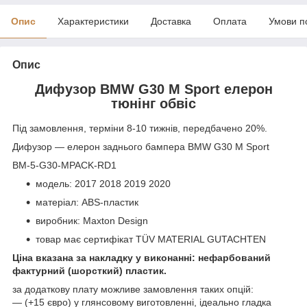
Опис
Характеристики
Доставка
Оплата
Умови п
Опис
Дифузор BMW G30 M Sport елерон
тюнінг обвіс
Під замовлення, терміни 8-10 тижнів, передбачено 20%.
Дифузор — елерон заднього бампера BMW G30 M Sport
BM-5-G30-MPACK-RD1
модель: 2017 2018 2019 2020
матеріал: ABS-пластик
виробник: Maxton Design
товар має сертифікат TÜV MATERIAL GUTACHTEN
Ціна вказана за накладку у виконанні: нефарбований
фактурний (шорсткий) пластик.
за додаткову плату можливе замовлення таких опцій:
— (+15 євро) у глянсовому виготовленні, ідеально гладка