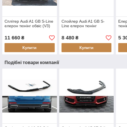
Сплітер Audi A1 GB S-Line
Спойлер Audi A1 GB S-
Елер
елерон тюнінг обвіс (V3)
Line елерон тюнінг
тюні
11 660
8 480
5 3
₴
₴
Купити
Купити
Подібні товари компанії