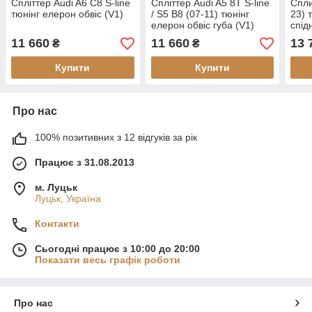
Спліттер Audi A6 C8 S-line
Спліттер Audi A5 8T S-line
Спли
тюнінг елерон обвіс (V1)
/ S5 B8 (07-11) тюнінг
23) 
елерон обвіс губа (V1)
спід
11 660
11 660
13 
₴
₴
Купити
Купити
Про нас
100% позитивних з 12 відгуків за рік
Працює з 31.08.2013
м. Луцьк
Луцьк, Україна
Контакти
Сьогодні працює з 10:00 до 20:00
Показати весь графік роботи
Про нас