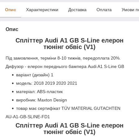
Опис
Характеристики
Доставка
Оплата
Умови п
Опис
Спліттер Audi A1 GB S-Line елерон
тюнінг обвіс (V1)
Під замовлення, терміни 8-10 тижнів, передоплата 20%.
Дифузор - елерон переднього бампера Audi A1 S-Line GB
варіант (дизайн) 1
модель: 2018 2019 2020 2021
матеріал: ABS-пластик
виробник: Maxton Design
товар має сертифікат TÜV MATERIAL GUTACHTEN
AU-A1-GB-SLINE-FD1
Спліттер Audi A1 GB S-Line елерон
тюнінг обвіс (V1)