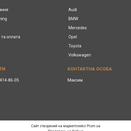
тання
Audi
ning
BMW
Mercedes
 та оплата
Opel
Toyota
Volkswagen
 414-86-05
Максим
Сайт створений на маркетплейсі
Prom.ua