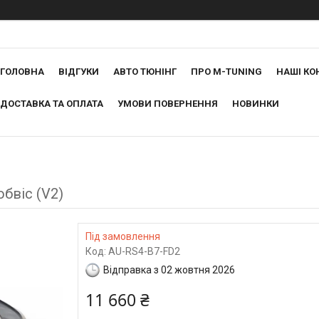
ГОЛОВНА
ВІДГУКИ
АВТО ТЮНІНГ
ПРО M-TUNING
НАШІ КО
ДОСТАВКА ТА ОПЛАТА
УМОВИ ПОВЕРНЕННЯ
НОВИНКИ
обвіс (V2)
Під замовлення
Код:
AU-RS4-B7-FD2
Відправка з 02 жовтня 2026
11 660 ₴