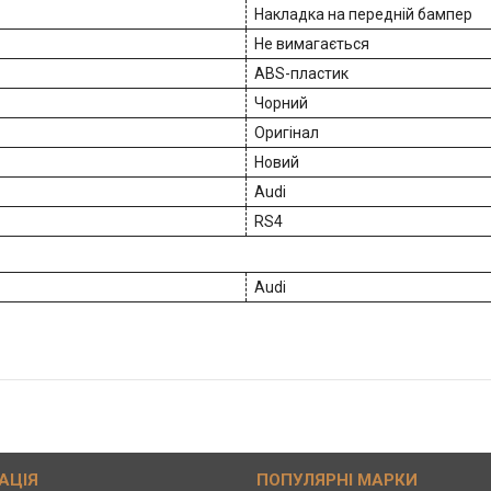
Накладка на передній бампер
Не вимагається
ABS-пластик
Чорний
Оригінал
Новий
Audi
RS4
Audi
АЦІЯ
ПОПУЛЯРНІ МАРКИ