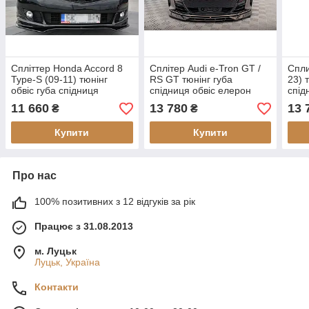
Спліттер Honda Accord 8
Сплітер Audi e-Tron GT /
Спли
Type-S (09-11) тюнінг
RS GT тюнінг губа
23) 
обвіс губа спідниця
спідниця обвіс елерон
спід
(V3)
11 660
13 780
13 
₴
₴
Купити
Купити
Про нас
100% позитивних з 12 відгуків за рік
Працює з 31.08.2013
м. Луцьк
Луцьк, Україна
Контакти