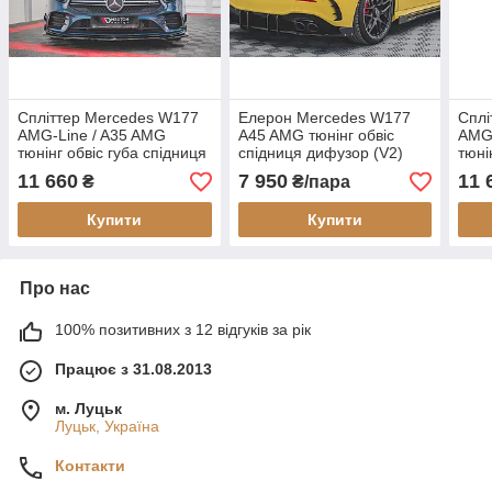
Спліттер Mercedes W177
Елерон Mercedes W177
Сплі
AMG-Line / A35 AMG
A45 AMG тюнінг обвіс
AMG-
тюнінг обвіс губа спідниця
спідниця дифузор (V2)
тюні
елерон (V1)
елер
11 660
7 950
11 
₴
₴/пара
Купити
Купити
Про нас
100% позитивних з 12 відгуків за рік
Працює з 31.08.2013
м. Луцьк
Луцьк, Україна
Контакти