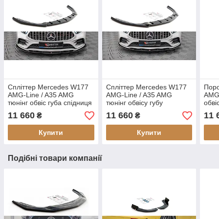
Спліттер Mercedes W177
Спліттер Mercedes W177
Пор
AMG-Line / A35 AMG
AMG-Line / A35 AMG
AMG-
тюнінг обвіс губа спідниця
тюнінг обвісу губу
обві
елерон (V4)
спідниця елерон (V5)
(V1)
11 660
11 660
11 
₴
₴
Купити
Купити
Подібні товари компанії