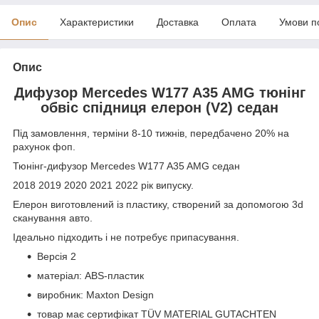
Опис
Характеристики
Доставка
Оплата
Умови п
Опис
Дифузор Mercedes W177 A35 AMG тюнінг
обвіс спідниця елерон (V2) седан
Під замовлення, терміни 8-10 тижнів, передбачено 20% на
рахунок фоп.
Тюнінг-дифузор Mercedes W177 A35 AMG седан
2018 2019 2020 2021 2022 рік випуску.
Елерон виготовлений із пластику, створений за допомогою 3d
сканування авто.
Ідеально підходить і не потребує припасування.
Версія 2
матеріал: ABS-пластик
виробник: Maxton Design
товар має сертифікат TÜV MATERIAL GUTACHTEN