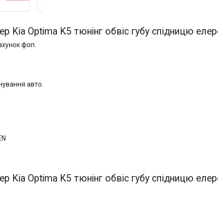
ер Kia Optima K5 тюнінг обвіс губу спідницю елер
ахунок фоп.
нування авто.
EN
ер Kia Optima K5 тюнінг обвіс губу спідницю елер