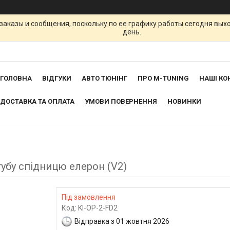
заказы и сообщения, поскольку по ее графику работы сегодня вых
день.
ГОЛОВНА
ВІДГУКИ
АВТО ТЮНІНГ
ПРО M-TUNING
НАШІ КО
ДОСТАВКА ТА ОПЛАТА
УМОВИ ПОВЕРНЕННЯ
НОВИНКИ
 губу спідницю елерон (V2)
Під замовлення
Код:
KI-OP-2-FD2
Відправка з 01 жовтня 2026