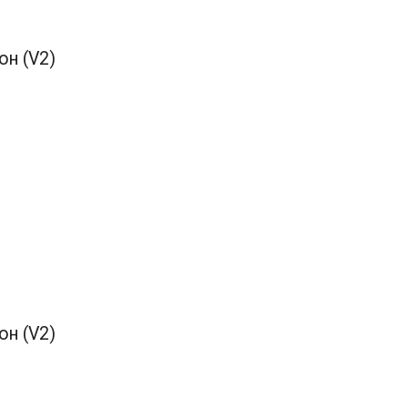
он (V2)
он (V2)