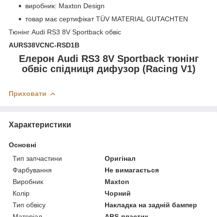
виробник: Maxton Design
товар має сертифікат TÜV MATERIAL GUTACHTEN
Тюнінг Audi RS3 8V Sportback обвіс
AURS38VCNC-RSD1B
Елерон Audi RS3 8V Sportback тюнінг
обвіс спідниця дифузор (Racing V1)
Приховати
Характеристики
Основні
Тип запчастини
Оригінал
Фарбування
Не вимагається
Виробник
Maxton
Колір
Чорний
Тип обвісу
Накладка на задній бампер
Матеріал
ABS-пластик