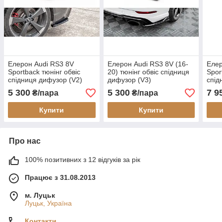
Елерон Audi RS3 8V
Елерон Audi RS3 8V (16-
Елер
Sportback тюнінг обвіс
20) тюнінг обвіс спідниця
Spor
спідниця дифузор (V2)
дифузор (V3)
спід
V2)
5 300
5 300
7 9
₴/пара
₴/пара
Купити
Купити
Про нас
100% позитивних з 12 відгуків за рік
Працює з 31.08.2013
м. Луцьк
Луцьк, Україна
Контакти