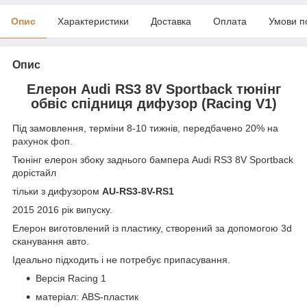
Опис
Характеристики
Доставка
Оплата
Умови п
Опис
Елерон Audi RS3 8V Sportback тюнінг
обвіс спідниця дифузор (Racing V1)
Під замовлення, терміни 8-10 тижнів, передбачено 20% на
рахунок фоп.
Тюнінг елерон збоку заднього бампера Audi RS3 8V Sportback
дорістайл
тільки з дифузором
AU-RS3-8V-RS1
2015 2016 рік випуску.
Елерон виготовлений із пластику, створений за допомогою 3d
сканування авто.
Ідеально підходить і не потребує припасування.
Версія Racing 1
матеріал: ABS-пластик