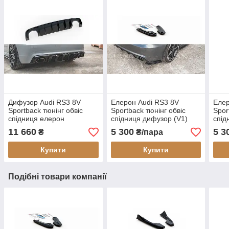
Дифузор Audi RS3 8V
Елерон Audi RS3 8V
Елер
Sportback тюнінг обвіс
Sportback тюнінг обвіс
Spor
спідниця елерон
спідниця дифузор (V1)
спід
11 660
5 300
5 3
₴
₴/пара
Купити
Купити
Подібні товари компанії