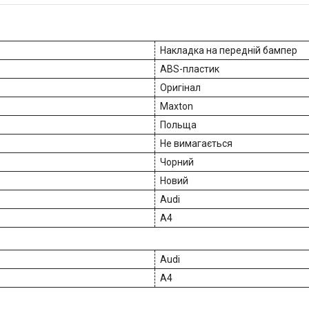
Накладка на передній бампер
ABS-пластик
Оригінал
Maxton
Польща
Не вимагається
Чорний
Новий
Audi
A4
Audi
A4