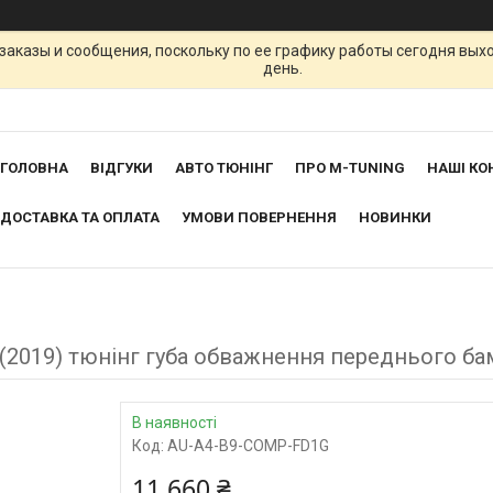
заказы и сообщения, поскольку по ее графику работы сегодня вых
день.
ГОЛОВНА
ВІДГУКИ
АВТО ТЮНІНГ
ПРО M-TUNING
НАШІ КО
ДОСТАВКА ТА ОПЛАТА
УМОВИ ПОВЕРНЕННЯ
НОВИНКИ
on (2019) тюнінг губа обважнення переднього ба
В наявності
Код:
AU-A4-B9-COMP-FD1G
11 660 ₴