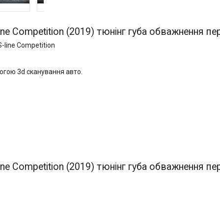
line Competition (2019) тюнінг губа обважнення п
-line Competition
огою 3d сканування авто.
N
line Competition (2019) тюнінг губа обважнення п