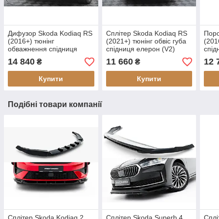
Дифузор Skoda Kodiaq RS
Сплітер Skoda Kodiaq RS
Поро
(2016+) тюнінг
(2021+) тюнінг обвіс губа
(201
обважнення спідниця
спідниця елерон (V2)
спід
елерон
14 840
11 660
12 
₴
₴
Купити
Купити
Подібні товари компанії
Сплітер Skoda Kodiaq 2
Сплітер Skoda Superb 4
Сплі