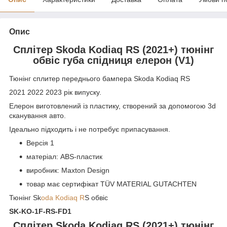
Опис
Сплітер Skoda Kodiaq RS (2021+) тюнінг
обвіс губа спідниця елерон (V1)
Тюнінг сплитер переднього бампера Skoda Kodiaq RS
2021 2022 2023 рік випуску.
Елерон виготовлений із пластику, створений за допомогою 3d
сканування авто.
Ідеально підходить і не потребує припасування.
Версія 1
матеріал: ABS-пластик
виробник: Maxton Design
товар має сертифікат TÜV MATERIAL GUTACHTEN
Тюнінг Sk
oda Kodiaq R
S обвіс
SK-KO-1F-RS-FD1
Сплітер Skoda Kodiaq RS (2021+) тюнінг