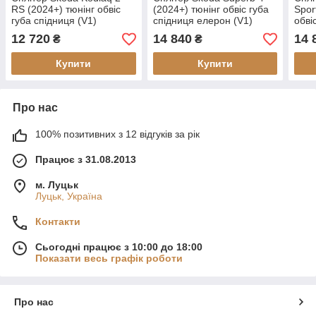
RS (2024+) тюнінг обвіс
(2024+) тюнінг обвіс губа
Spor
губа спідниця (V1)
спідниця елерон (V1)
обві
елер
12 720
14 840
14 
₴
₴
Купити
Купити
Про нас
100% позитивних з 12 відгуків за рік
Працює з 31.08.2013
м. Луцьк
Луцьк, Україна
Контакти
Сьогодні працює з 10:00 до 18:00
Показати весь графік роботи
Про нас