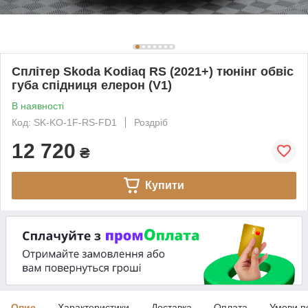
Сплітер Skoda Kodiaq RS (2021+) тюнінг обвіс
губа спідниця елерон (V1)
В наявності
Код: SK-KO-1F-RS-FD1
Роздріб
12 720
₴
Купити
Опис
Характеристики
Доставка
Оплата
Умови п