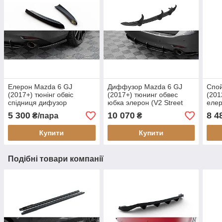
Елерон Mazda 6 GJ
Диффузор Mazda 6 GJ
Спо
(2017+) тюнінг обвіс
(2017+) тюнинг обвес
(201
спідниця дифузор
юбка элерон (V2 Street
еле
Pro)
5 300
10 070
8 4
₴/пара
₴
Купити
Купити
Подібні товари компанії