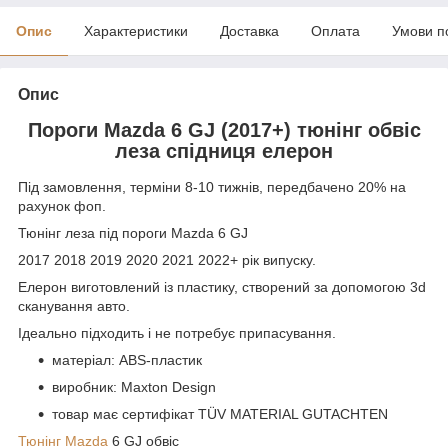
Опис
Характеристики
Доставка
Оплата
Умови п
Опис
Пороги Mazda 6 GJ (2017+) тюнінг обвіс
леза спідниця елерон
Під замовлення, терміни 8-10 тижнів, передбачено 20% на
рахунок фоп.
Тюнінг леза під пороги Mazda 6 GJ
2017 2018 2019 2020 2021 2022+ рік випуску.
Елерон виготовлений із пластику, створений за допомогою 3d
сканування авто.
Ідеально підходить і не потребує припасування.
матеріал: ABS-пластик
виробник: Maxton Design
товар має сертифікат TÜV MATERIAL GUTACHTEN
Тюнінг Mazda
6 GJ обвіс