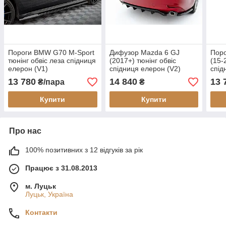
Пороги BMW G70 M-Sport
Дифузор Mazda 6 GJ
Пор
тюнінг обвіс леза спідниця
(2017+) тюнінг обвіс
(15-
елерон (V1)
спідниця елерон (V2)
спід
13 780
14 840
13 
₴/пара
₴
Купити
Купити
Про нас
100% позитивних з 12 відгуків за рік
Працює з 31.08.2013
м. Луцьк
Луцьк, Україна
Контакти