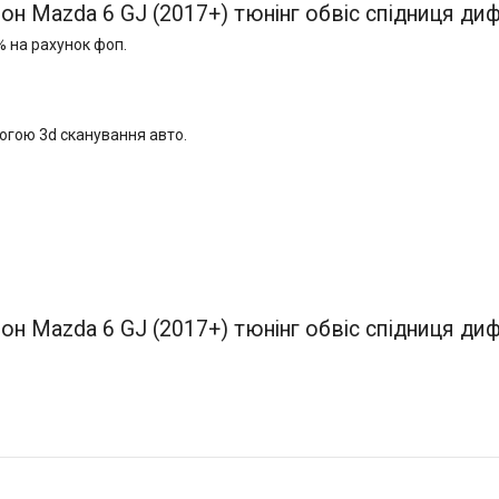
он Mazda 6 GJ (2017+) тюнінг обвіс спідниця ди
% на рахунок фоп.
огою 3d сканування авто.
N
он Mazda 6 GJ (2017+) тюнінг обвіс спідниця ди