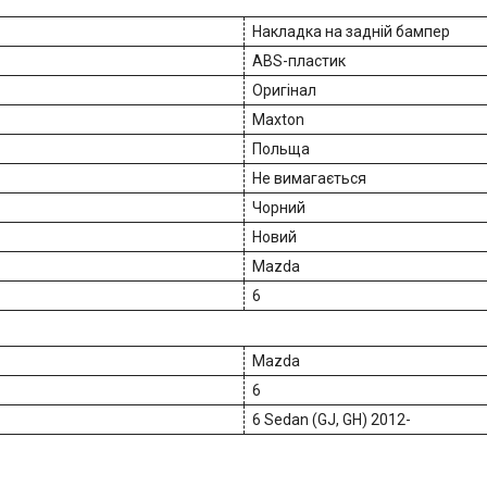
Накладка на задній бампер
ABS-пластик
Оригінал
Maxton
Польща
Не вимагається
Чорний
Новий
Mazda
6
Mazda
6
6 Sedan (GJ, GH) 2012-