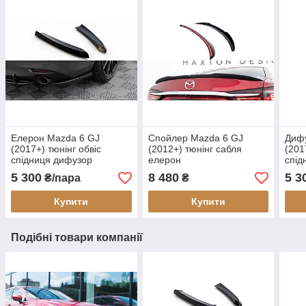
Елерон Mazda 6 GJ
Спойлер Mazda 6 GJ
Диф
(2017+) тюнінг обвіс
(2012+) тюнінг сабля
(201
спідниця дифузор
елерон
спід
5 300
8 480
5 3
₴/пара
₴
Купити
Купити
Подібні товари компанії