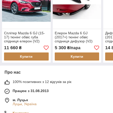
Сплітер Mazda 6 GJ (15-
Елерон Mazda 6 GJ
Диф
17) тюнінг обвіс губа
(2017+) тюнінг обвіс
(201
спідниця елерон (V2)
спідниця дифузор (V2)
спід
11 660
5 300
14 
₴
₴/пара
Купити
Купити
Про нас
100% позитивних з 12 відгуків за рік
Працює з 31.08.2013
м. Луцьк
Луцьк, Україна