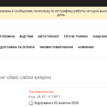
заказы и сообщения, поскольку по ее графику работы сегодня вых
день.
ГОЛОВНА
ВІДГУКИ
АВТО ТЮНІНГ
ПРО M-TUNING
НАШІ КО
ДОСТАВКА ТА ОПЛАТА
УМОВИ ПОВЕРНЕННЯ
НОВИНКИ
інг обвіс сабля елерон
Під замовлення
Код:
JA-XE-1F-CAP1
Відправка з 02 жовтня 2026