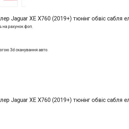
лер Jaguar XE X760 (2019+) тюнінг обвіс сабля е
% на рахунок фоп.
огою 3d сканування авто.
N
лер Jaguar XE X760 (2019+) тюнінг обвіс сабля е