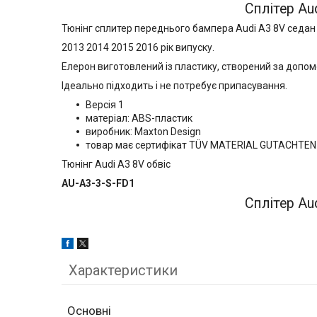
Сплітер Aud
Тюнінг сплитер переднього бампера Audi A3 8V седан
2013 2014 2015 2016 рік випуску.
Елерон виготовлений із пластику, створений за допом
Ідеально підходить і не потребує припасування.
Версія 1
матеріал: ABS-пластик
виробник: Maxton Design
товар має сертифікат TÜV MATERIAL GUTACHTE
Тюнінг Audi A3 8V обвіс
AU-A3-3-S-FD1
Сплітер Aud
Характеристики
Основні