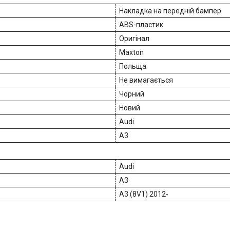
Накладка на передній бампер
ABS-пластик
Оригінал
Maxton
Польща
Не вимагається
Чорний
Новий
Audi
A3
Audi
A3
A3 (8V1) 2012-