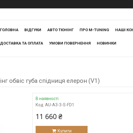
ГОЛОВНА
ВІДГУКИ
АВТО ТЮНІНГ
ПРО M-TUNING
НАШІ КО
ДОСТАВКА ТА ОПЛАТА
УМОВИ ПОВЕРНЕННЯ
НОВИНКИ
інг обвіс губа спідниця елерон (V1)
В наявності
Код:
AU-A3-3-S-FD1
11 660 ₴
Купити