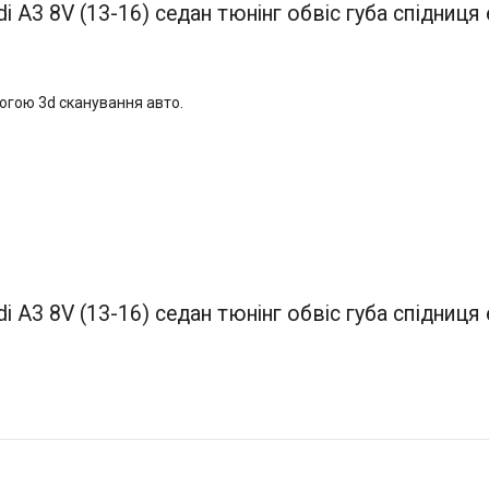
i A3 8V (13-16) седан тюнінг обвіс губа спідниця
огою 3d сканування авто.
N
i A3 8V (13-16) седан тюнінг обвіс губа спідниця