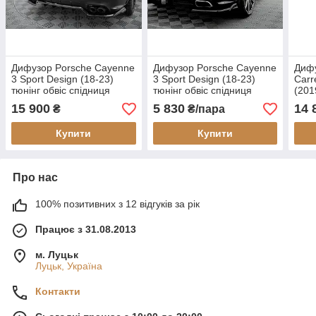
Дифузор Porsche Cayenne
Дифузор Porsche Cayenne
Дифу
3 Sport Design (18-23)
3 Sport Design (18-23)
Carr
тюнінг обвіс спідниця
тюнінг обвіс спідниця
(201
елерон
елерон (V2)
сплі
15 900
5 830
14 
₴
₴/пара
Купити
Купити
Про нас
100% позитивних з 12 відгуків за рік
Працює з 31.08.2013
м. Луцьк
Луцьк, Україна
Контакти