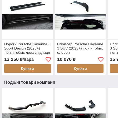
Пороги Porsche Cayenne 3
Спойлер Porsche Cayenne
Сплі
Sport Design (2023+)
3 SUV (2023+) тюнінг обвіс
3 Sp
тюнінг обвіс леза спідниця
елерон
тюні
елерон (V1)
еле
13 250
10 070
15 
₴/пара
₴
Купити
Купити
Подібні товари компанії