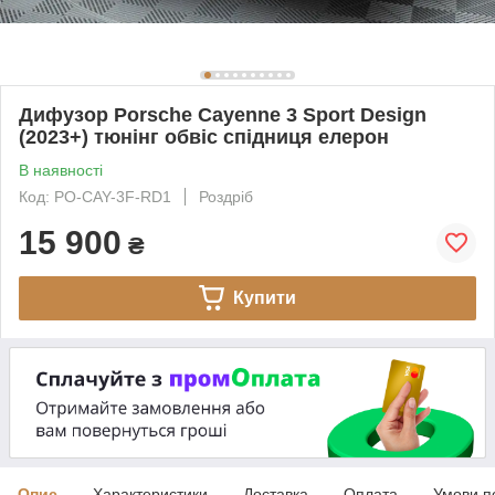
Дифузор Porsche Cayenne 3 Sport Design
(2023+) тюнінг обвіс спідниця елерон
В наявності
Код: PO-CAY-3F-RD1
Роздріб
15 900
₴
Купити
Опис
Характеристики
Доставка
Оплата
Умови п