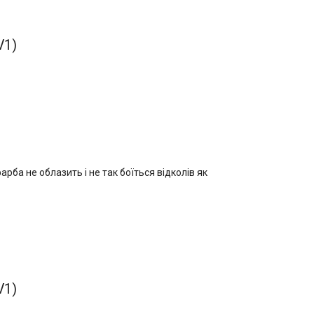
V1)
ба не облазить і не так боїться відколів як
V1)