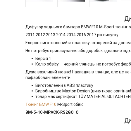
Ди
Дифузор заднього бампера BMW F10 M-Sport тюнінг о
2011 2012 2013 2014 2014 2016 2017 рік випуску.
Елерон виготовлений із пластику, створений за допом
Не потребує припасування або доробок, ідеально під
Версія 1
Колір обвісу — чорний глянець, не потребує фар
Дуже важливий нюанс! Накладка в глянцю, але це не ф
пофарбовані елементи.
Виготовлений з ABS пластику
Виробництво Maxton Design (винятково оригінал!
товар має сертифікат TÜV MATERIAL GUTACHTE
Тюнінг BMW F10
M-Sport обвіс
BM-5-10-MPACK-RS2GO_O
Ди