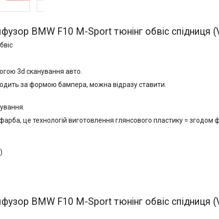
фузор BMW F10 M-Sport тюнінг обвіс спідниця (
бвіс
огою 3d сканування авто.
ходить за формою бампера, можна відразу ставити.
бування.
арба, це технологій виготовлення глянсового пластику = згодом фар
)
N
фузор BMW F10 M-Sport тюнінг обвіс спідниця (