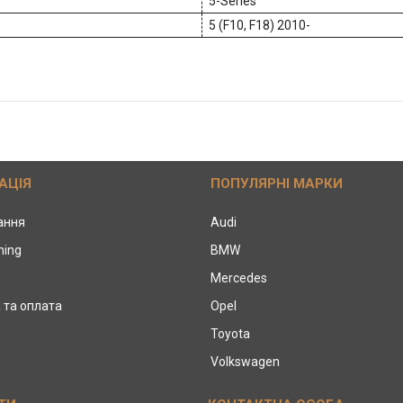
5-Series
5 (F10, F18) 2010-
АЦІЯ
ПОПУЛЯРНІ МАРКИ
тання
Audi
ning
BMW
Mercedes
 та оплата
Opel
Toyota
Volkswagen