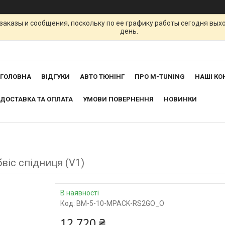
заказы и сообщения, поскольку по ее графику работы сегодня вых
день.
ГОЛОВНА
ВІДГУКИ
АВТО ТЮНІНГ
ПРО M-TUNING
НАШІ КО
ДОСТАВКА ТА ОПЛАТА
УМОВИ ПОВЕРНЕННЯ
НОВИНКИ
віс спідниця (V1)
В наявності
Код:
BM-5-10-MPACK-RS2GO_O
12 720 ₴