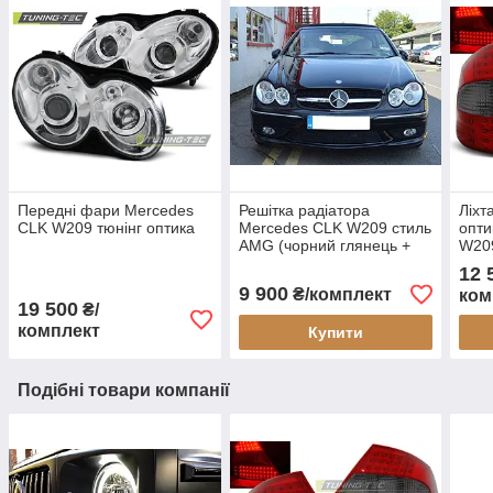
Передні фари Mercedes
Решітка радіатора
Ліхт
CLK W209 тюнінг оптика
Mercedes CLK W209 стиль
опти
AMG (чорний глянець +
W20
хром смужки)
12 
9 900
₴/комплект
ком
19 500
₴/
комплект
Купити
Подібні товари компанії