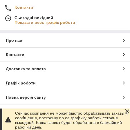
Контакти
Сьогодні вихідний
Показати весь графік роботи
Про нас
Контакти
Доставка та оплата
Графік роботи
Повна версія сайту
Сайт створено на маркетплейсі
Prom.ua
Сейчас компания не может быстро обрабатывать заказы и
сообщения, поскольку по ее графику работы сегодня
выходной. Ваша заявка будет обработана в ближайший
Політика конфіденційності
рабочий день.