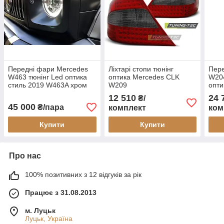
Передні фари Mercedes
Ліхтарі стопи тюнінг
Пере
W463 тюнінг Led оптика
оптика Mercedes CLK
W204
стиль 2019 W463A хром
W209
опти
12 510
24 
₴/
45 000
₴/пара
комплект
ком
Купити
Купити
Про нас
100% позитивних з 12 відгуків за рік
Працює з 31.08.2013
м. Луцьк
Луцьк, Україна