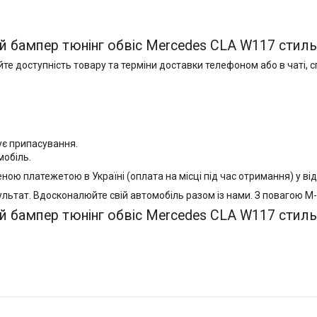
ій бампер тюнінг обвіс Mercedes CLA W117 стил
 доступність товару та терміни доставки телефоном або в чаті, сп
ує припасування.
мобіль.
ою платежетою в Україні (оплата на місці під час отримання) у ві
ультат. Вдосконалюйте свій автомобіль разом із нами. З повагою M-
ій бампер тюнінг обвіс Mercedes CLA W117 стил