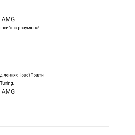
ь AMG
асибі за розуміння!
дділеннях Нової Пошти.
Tuning.
ь AMG