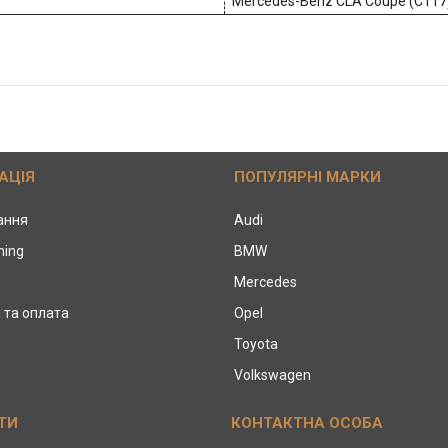
Mercedes-Benz CLA Coupe (C117
АЦІЯ
ПОПУЛЯРНІ МАРКИ
тання
Audi
ning
BMW
Mercedes
 та оплата
Opel
Toyota
Volkswagen