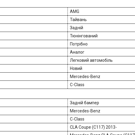
AMG
Тайвань
Задній
Тюнінгований
Потрібно
Аналог
Легковий автомобіль
Новий
Mercedes-Benz
C-Class
Задній бампер
Mercedes-Benz
C-Class
CLA Coupe (C117) 2013-