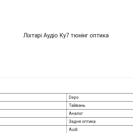
Ліхтарі Аудіо Ку7 тюнінг оптика
Depo
Тайвань
Аналог
Задня оптика
Audi