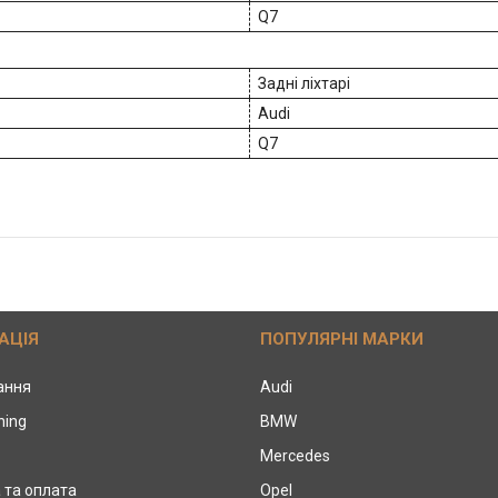
Q7
Задні ліхтарі
Audi
Q7
АЦІЯ
ПОПУЛЯРНІ МАРКИ
тання
Audi
ning
BMW
Mercedes
 та оплата
Opel