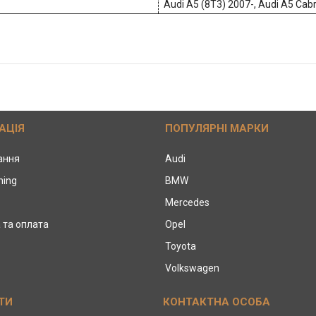
Audi A5 (8T3) 2007-, Audi A5 Cabr
АЦІЯ
ПОПУЛЯРНІ МАРКИ
тання
Audi
ning
BMW
Mercedes
 та оплата
Opel
Toyota
Volkswagen