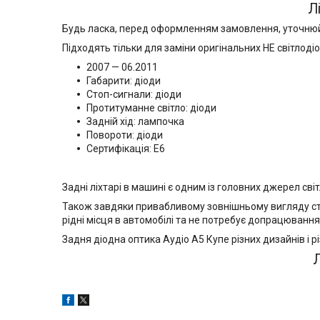
Л
Будь ласка, перед оформленням замовлення, уточнюйте
Підходять тільки для заміни оригінальних НЕ світлодіо
2007 — 06.2011
Габарити: діоди
Стоп-сигнали: діоди
Протитуманне світло: діоди
Задній хід: лампочка
Повороти: діоди
Сертифікація: E6
Задні ліхтарі в машині є одним із головних джерел с
Також завдяки привабливому зовнішньому вигляду стоп
рідні місця в автомобілі та не потребує допрацювання
Задня діодна оптика Аудіо А5 Купе різних дизайнів і рі
Л