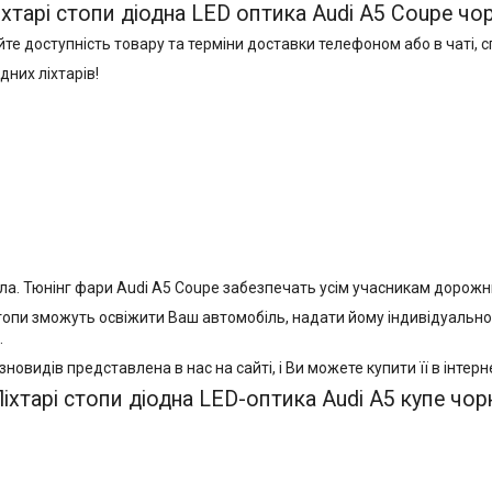
іхтарі стопи діодна LED оптика Audi A5 Coupe чор
 доступність товару та терміни доставки телефоном або в чаті, сп
дних ліхтарів!
вітла. Тюнінг фари Audi A5 Coupe забезпечать усім учасникам дорож
и зможуть освіжити Ваш автомобіль, надати йому індивідуальності
.
зновидів представлена в нас на сайті, і Ви можете купити її в інтер
іхтарі стопи діодна LED-оптика Audi A5 купе чор