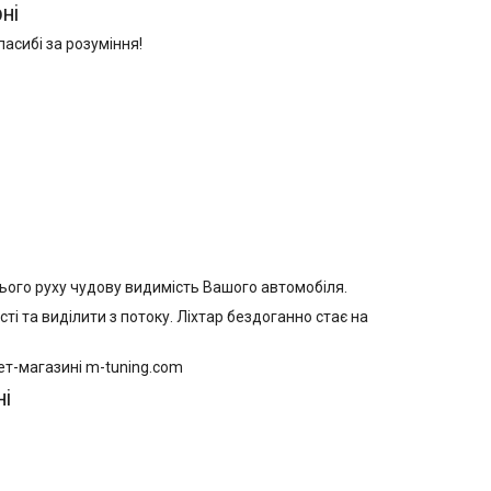
ні
асибі за розуміння!
нього руху чудову видимість Вашого автомобіля.
 та виділити з потоку. Ліхтар бездоганно стає на
нет-магазині m-tuning.com
ні