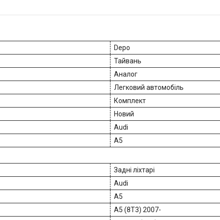
Depo
Тайвань
Аналог
Легковий автомобіль
Комплект
Новий
Audi
A5
Задні ліхтарі
Audi
A5
A5 (8T3) 2007-