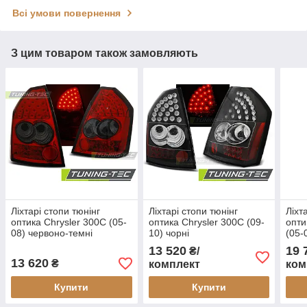
Всі умови повернення
З цим товаром також замовляють
Ліхтарі стопи тюнінг
Ліхтарі стопи тюнінг
Ліхт
оптика Chrysler 300C (05-
оптика Chrysler 300C (09-
опти
08) червоно-темні
10) чорні
(05-
13 520
19 
₴/
13 620
₴
комплект
ком
Купити
Купити