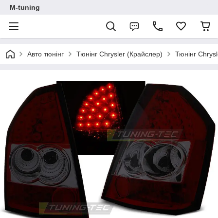
M-tuning
Авто тюнінг
Тюнінг Chrysler (Крайслер)
Тюнінг Chrys