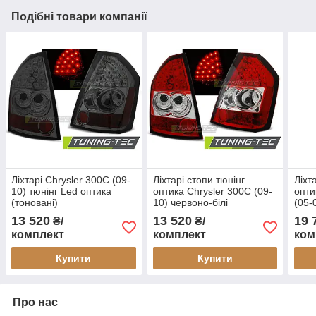
Подібні товари компанії
Ліхтарі Chrysler 300C (09-
Ліхтарі стопи тюнінг
Ліхт
10) тюнінг Led оптика
оптика Chrysler 300C (09-
опти
(тоновані)
10) червоно-білі
(05-
13 520
13 520
19 
₴/
₴/
комплект
комплект
ком
Купити
Купити
Про нас