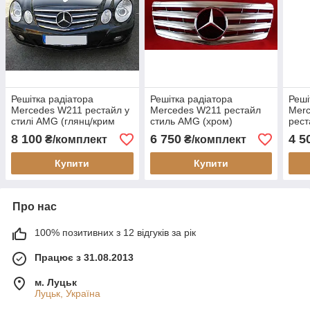
Решітка радіатора
Решітка радіатора
Реші
Mercedes W211 рестайл у
Mercedes W211 рестайл
Merc
стилі AMG (глянц/крим
стиль AMG (хром)
рест
смужки)
8 100
6 750
4 5
₴/комплект
₴/комплект
Купити
Купити
Про нас
100% позитивних з 12 відгуків за рік
Працює з 31.08.2013
м. Луцьк
Луцьк, Україна