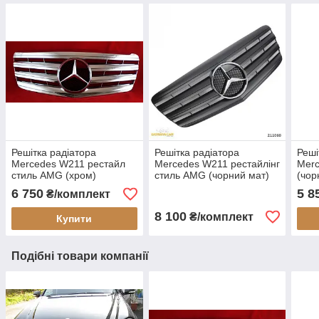
Решітка радіатора
Решітка радіатора
Реші
Mercedes W211 рестайл
Mercedes W211 рестайлінг
Merc
стиль AMG (хром)
стиль AMG (чорний мат)
(чор
6 750
5 8
₴/комплект
8 100
₴/комплект
Купити
Подібні товари компанії