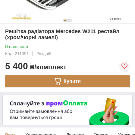
Решітка радіатора Mercedes W211 рестайл
(хром/чорні ламелі)
В наявності
Код: 211091
Роздріб
5 400
₴/комплект
Купити
Опис
Характеристики
Доставка
Оплата
Умови п