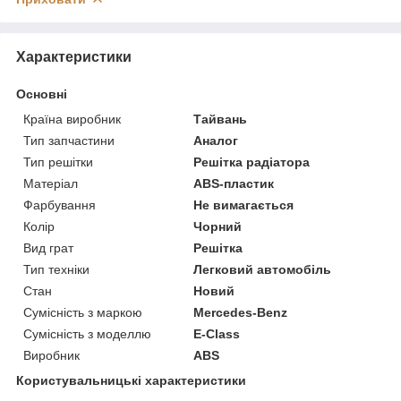
Характеристики
Основні
Країна виробник
Тайвань
Тип запчастини
Аналог
Тип решітки
Решітка радіатора
Матеріал
ABS-пластик
Фарбування
Не вимагається
Колір
Чорний
Вид грат
Решітка
Тип техніки
Легковий автомобіль
Стан
Новий
Сумісність з маркою
Mercedes-Benz
Сумісність з моделлю
E-Class
Виробник
ABS
Користувальницькі характеристики