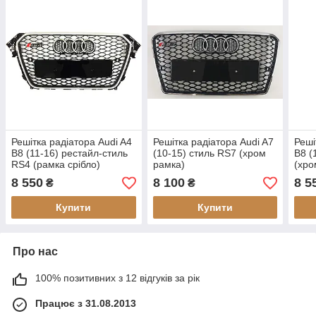
Решітка радіатора Audi A4
Решітка радіатора Audi A7
Реші
B8 (11-16) рестайл-стиль
(10-15) стиль RS7 (хром
B8 (
RS4 (рамка срібло)
рамка)
(хро
8 550
8 100
8 5
₴
₴
Купити
Купити
Про нас
100% позитивних з 12 відгуків за рік
Працює з 31.08.2013