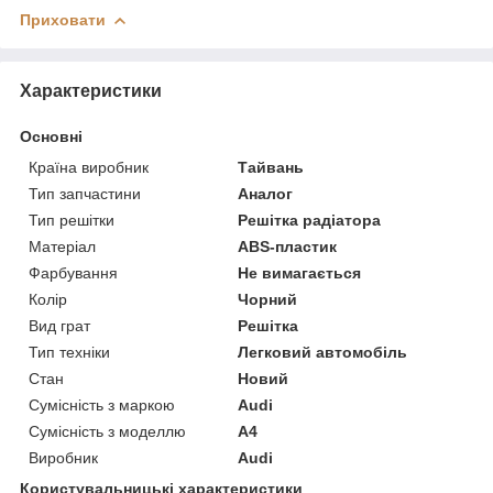
Приховати
Характеристики
Основні
Країна виробник
Тайвань
Тип запчастини
Аналог
Тип решітки
Решітка радіатора
Матеріал
ABS-пластик
Фарбування
Не вимагається
Колір
Чорний
Вид грат
Решітка
Тип техніки
Легковий автомобіль
Стан
Новий
Сумісність з маркою
Audi
Сумісність з моделлю
A4
Виробник
Audi
Користувальницькі характеристики