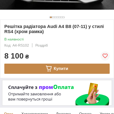
Решітка радіатора Audi A4 B8 (07-11) у стилі
RS4 (хром рамка)
В наявності
Код: A4-RS102
Роздріб
8 100
₴
Купити
Опис
Характеристики
Доставка
Оплата
Умови п