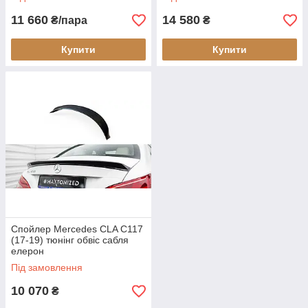
11 660
14 580
₴/пара
₴
Купити
Купити
Спойлер Mercedes CLA C117
(17-19) тюнінг обвіс сабля
елерон
Під замовлення
10 070
₴