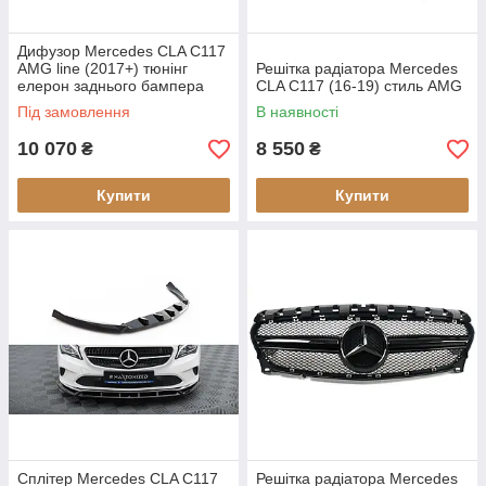
Дифузор Mercedes CLA C117
AMG line (2017+) тюнінг
Решітка радіатора Mercedes
елерон заднього бампера
CLA C117 (16-19) стиль AMG
Під замовлення
В наявності
10 070
8 550
₴
₴
Купити
Купити
Сплітер Mercedes CLA C117
Решітка радіатора Mercedes