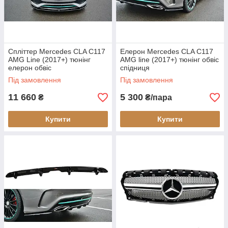
Спліттер Mercedes CLA C117
Елерон Mercedes CLA C117
AMG Line (2017+) тюнінг
AMG line (2017+) тюнінг обвіс
елерон обвіс
спідниця
Під замовлення
Під замовлення
11 660
5 300
₴
₴/пара
Купити
Купити