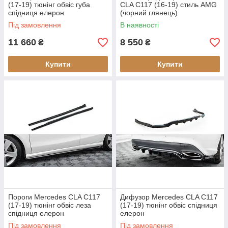
(17-19) тюнінг обвіс губа
CLA C117 (16-19) стиль AMG
спідниця елерон
(чорний глянець)
Під замовлення
В наявності
11 660
8 550
₴
₴
Купити
Купити
Пороги Mercedes CLA C117
Дифузор Mercedes CLA C117
(17-19) тюнінг обвіс леза
(17-19) тюнінг обвіс спідниця
спідниця елерон
елерон
Під замовлення
Під замовлення